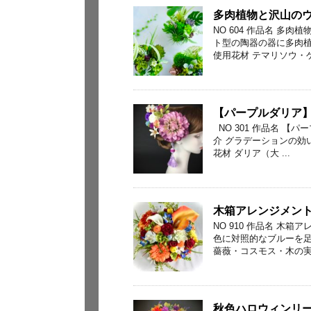
多肉植物と沢山のウ
NO 604 作品名 多
ト型の陶器の器に多肉
使用花材 テマリソウ・ゲイ
【パープルダリア
NO 301 作品名 
介 グラデーションの効
花材 ダリア（大 ...
木箱アレンジメン
NO 910 作品名 木
色に対照的なブルーを足
薔薇・コスモス・木の実・
秋色ハロウィンリ