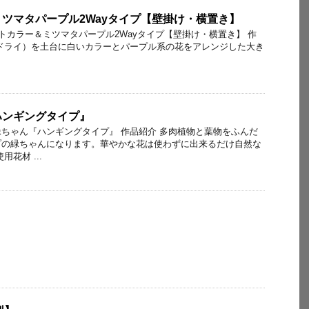
ツマタパープル2Wayタイプ【壁掛け・横置き】
ワイトカラー＆ミツマタパープル2Wayタイプ【壁掛け・横置き】 作
ドライ）を土台に白いカラーとパープル系の花をアレンジした大き
ハンギングタイプ』
チの緑ちゃん『ハンギングタイプ』 作品紹介 多肉植物と葉物をふんだ
プの緑ちゃんになります。華やかな花は使わずに出来るだけ自然な
花材 ...