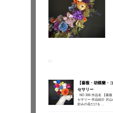
-
関連記事
【薔薇・胡蝶蘭・ゴ
セサリー
NO 306 作品名 【
セサリー 作品紹介 沢
好みの花だけを ...