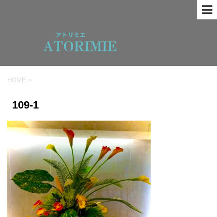
HOME
>
109-1