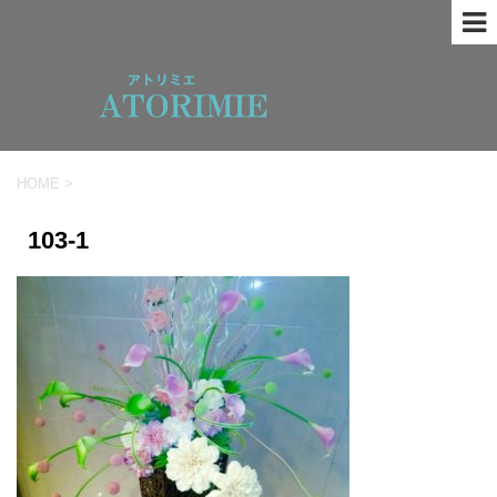
HOME
>
103-1