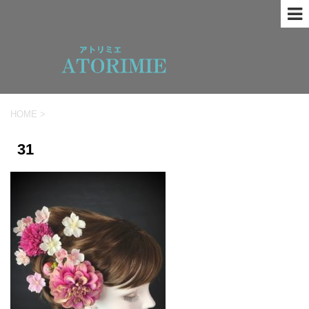
HOME
>
31