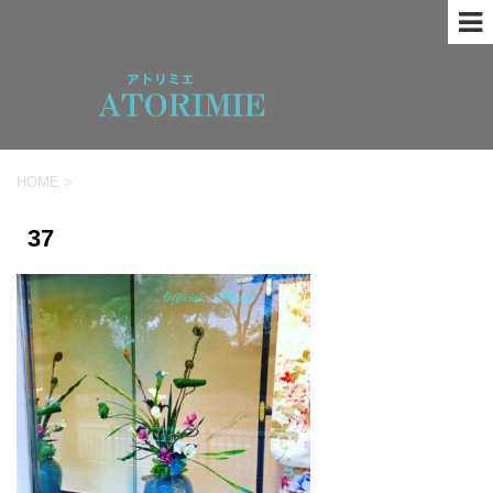
HOME
>
37