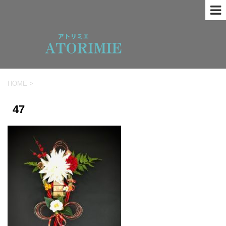
HOME
>
47